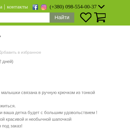
а
контакты
(+380) 098-554-00-37
Найти
"
Добавить в избранное
2 дней)
 малышки связана в ручную крючком из тонкой
южиться.
и ваша детка будет с большим удовольствием !
ой красивой и необычной шапочкой
 под заказ!