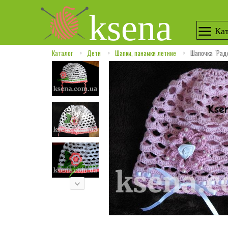
ksena
Кат
Каталог
Дети
Шапки, панамки летние
Шапочка "Рад