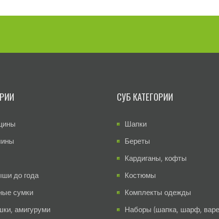
ОРИИ
СУБ КАТЕГОРИИ
щины
Шапки
чины
Береты
Кардиганы, кофты
ши до года
Костюмы
ные сумки
Комплекты одежды
шки, амигуруми
Наборы (шапка, шарф, варе