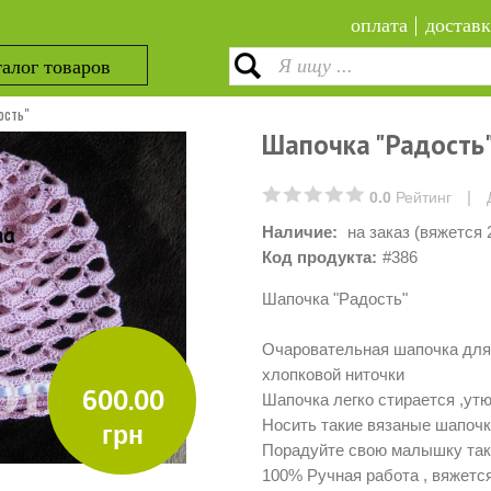
оплата
доставк
алог товаров
ость"
Шапочка "Радость
|
0.0
Рейтинг
Наличие:
на заказ (вяжется 
Код продукта:
#386
Шапочка "Радость"
Очаровательная шапочка для
хлопковой ниточки
600.00
Шапочка легко стирается ,ут
Носить такие вязаные шапочк
грн
Порадуйте свою малышку так
100% Ручная работа , вяжется