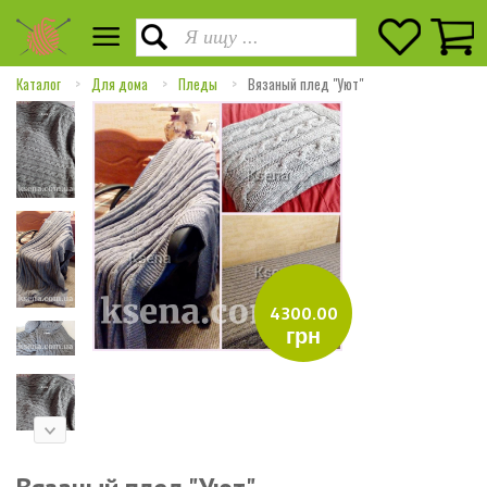
Каталог
Для дома
Пледы
Вязаный плед "Уют"
4300.00
грн