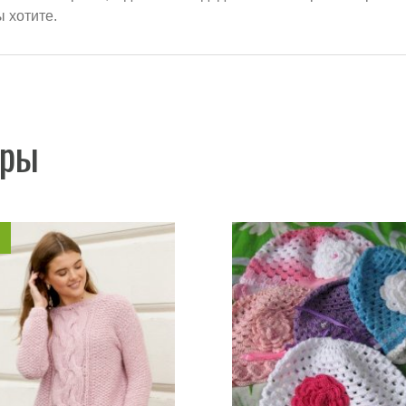
ы хотите.
ары