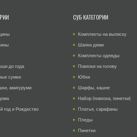
ОРИИ
СУБ КАТЕГОРИИ
щины
Комплекты на выписку
чины
Шапки деми
Комплекты одежды
ши до года
Повязки на голову
ные сумки
Юбки
шки, амигуруми
Шарфы, кашне
дома
Набор (повязка, пинетки)
й год и Рождество
Платья, сарафаны
Пледы
Пинетки