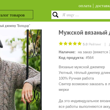
оплата
доставк
алог товаров
ный джемпер "Володар"
Мужской вязаный 
|
5.0
Рейтинг
Наличие:
на заказ (вяжется 
Код продукта:
#564
Вязаные мужской джемпер
Уютный, тёплый джепер длино
100% Ручная работа
Свитер возможно заказать в 
мерки
Да это индивидуальное вязани
все работы выполняются акку