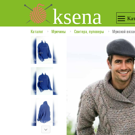
ksena
Кат
Каталог
Мужчины
Свитера, пуловеры
Мужской вяза