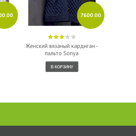
00.00
7600.00
Женский вязаный кардиган -
На
пальто Sonya
В КОРЗИНУ