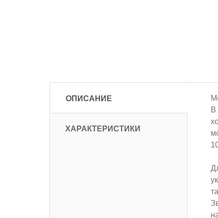
ОПИСАНИЕ
М
В
х
ХАРАКТЕРИСТИКИ
м
1
Д
ук
т
З
н