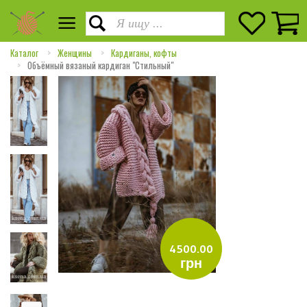
Каталог
Женщины
Кардиганы, кофты
Объёмный вязаный кардиган "Стильный"
4500.00
грн