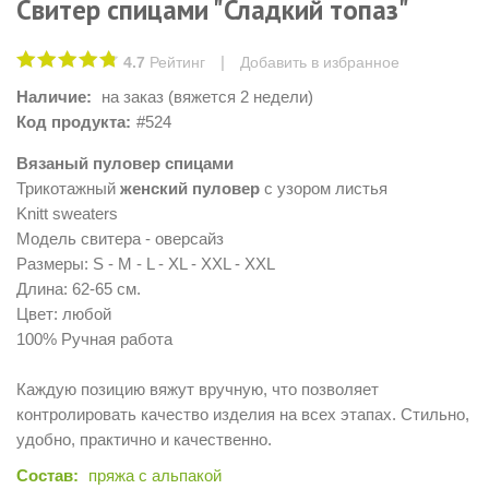
Cвитер спицами "Сладкий топаз"
|
4.7
Рейтинг
Добавить в избранное
Наличие:
на заказ (вяжется 2 недели)
Код продукта:
#524
Вязаный
пуловер спицами
Трикотажный
женский пуловер
с узором листья
Knitt sweaters
Модель свитера - оверсайз
Размеры: S - M - L - XL - XXL - XXL
Длина: 62-65 см.
Цвет: любой
100% Ручная работа
Каждую позицию вяжут вручную, что позволяет
контролировать качество изделия на всех этапах. Стильно,
удобно, практично и качественно.
Состав:
пряжа с альпакой