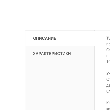
ОПИСАНИЕ
Т
п
О
ХАРАКТЕРИСТИКИ
в
1
У
С
д
С
К
к