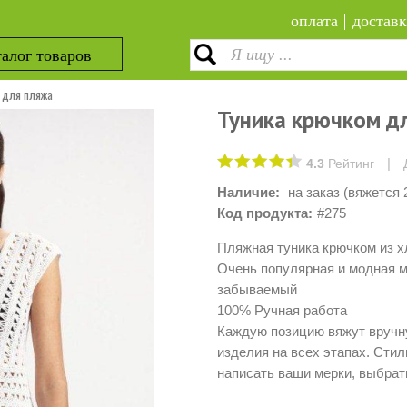
оплата
доставк
алог товаров
м для пляжа
Туника крючком д
|
4.3
Рейтинг
Наличие:
на заказ (вяжется 
Код продукта:
#275
Пляжная туника крючком из х
Очень популярная и модная м
забываемый
100% Ручная работа
Каждую позицию вяжут вручну
изделия на всех этапах. Стил
написать ваши мерки, выбрат