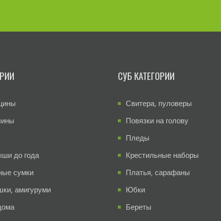
ОРИИ
СУБ КАТЕГОРИИ
щины
Свитера, пуловеры
чины
Повязки на голову
Пледы
ши до года
Крестильные наборы
ные сумки
Платья, сарафаны
шки, амигуруми
Юбки
дома
Береты