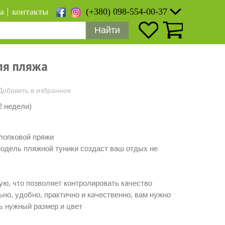
а
контакты
(+380) 098-554-00-37
Найти
ля пляжа
Добавить в избранное
2 недели)
лопковой пряжи
одель пляжной туники создаст ваш отдых не
ю, что позволяет контролировать качество
ьно, удобно, практично и качественно, вам нужно
ь нужный размер и цвет