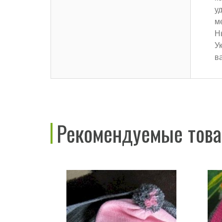
у
м
Н
У
в
Рекомендуемые тов