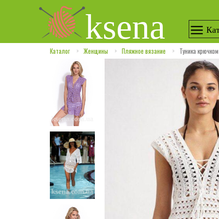
ksena
Кат
Каталог
Женщины
Пляжное вязание
Туника крючко